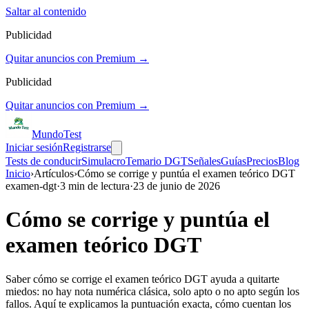
Saltar al contenido
Publicidad
Quitar anuncios con Premium →
Publicidad
Quitar anuncios con Premium →
Mundo
Test
Iniciar sesión
Registrarse
Tests de conducir
Simulacro
Temario DGT
Señales
Guías
Precios
Blog
Inicio
›
Artículos
›
Cómo se corrige y puntúa el examen teórico DGT
examen-dgt
·
3
min de lectura
·
23 de junio de 2026
Cómo se corrige y puntúa el
examen teórico DGT
Saber cómo se corrige el examen teórico DGT ayuda a quitarte
miedos: no hay nota numérica clásica, solo apto o no apto según los
fallos. Aquí te explicamos la puntuación exacta, cómo cuentan los