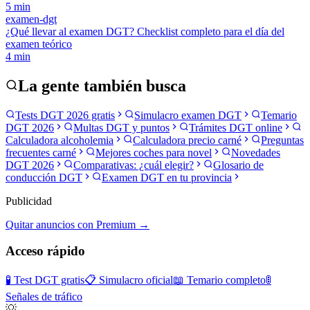
5
min
examen-dgt
¿Qué llevar al examen DGT? Checklist completo para el día del
examen teórico
4
min
La gente también busca
Tests DGT 2026 gratis
Simulacro examen DGT
Temario
DGT 2026
Multas DGT y puntos
Trámites DGT online
Calculadora alcoholemia
Calculadora precio carné
Preguntas
frecuentes carné
Mejores coches para novel
Novedades
DGT 2026
Comparativas: ¿cuál elegir?
Glosario de
conducción DGT
Examen DGT en tu provincia
Publicidad
Quitar anuncios con Premium →
Acceso rápido
🧪 Test DGT gratis
📋 Simulacro oficial
📖 Temario completo
🚦
Señales de tráfico
💡