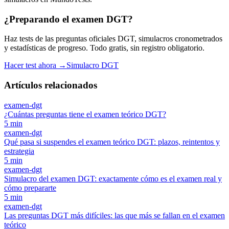
¿Preparando el examen DGT?
Haz tests de las preguntas oficiales DGT, simulacros cronometrados
y estadísticas de progreso. Todo gratis, sin registro obligatorio.
Hacer test ahora →
Simulacro DGT
Artículos relacionados
examen-dgt
¿Cuántas preguntas tiene el examen teórico DGT?
5
min
examen-dgt
Qué pasa si suspendes el examen teórico DGT: plazos, reintentos y
estrategia
5
min
examen-dgt
Simulacro del examen DGT: exactamente cómo es el examen real y
cómo prepararte
5
min
examen-dgt
Las preguntas DGT más difíciles: las que más se fallan en el examen
teórico