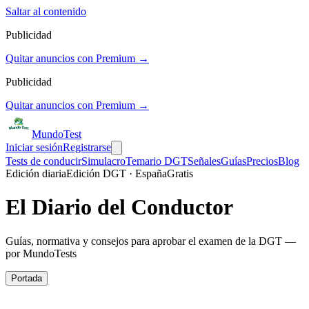
Saltar al contenido
Publicidad
Quitar anuncios con Premium →
Publicidad
Quitar anuncios con Premium →
Mundo
Test
Iniciar sesión
Registrarse
Tests de conducir
Simulacro
Temario DGT
Señales
Guías
Precios
Blog
Edición diaria
Edición DGT · España
Gratis
El Diario del Conductor
Guías, normativa y consejos para aprobar el examen de la DGT —
por MundoTests
Portada