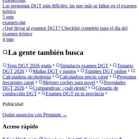
examen-dgt
Las preguntas DGT más difíciles: las que más se fallan en el examen
teórico
5
min
examen-dgt
¿Qué llevar al examen DGT? Checklist completo para el día del
examen teórico
4
min
La gente también busca
Tests DGT 2026 gratis
Simulacro examen DGT
Temario
DGT 2026
Multas DGT y puntos
Trámites DGT online
Calculadora alcoholemia
Calculadora precio carné
Preguntas
frecuentes carné
Mejores coches para novel
Novedades
DGT 2026
Comparativas: ¿cuál elegir?
Glosario de
conducción DGT
Examen DGT en tu provincia
Publicidad
Quitar anuncios con Premium →
Acceso rápido