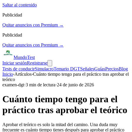
Saltar al contenido
Publicidad
Quitar anuncios con Premium →
Publicidad
Quitar anuncios con Premium →
Mundo
Test
Iniciar sesión
Registrarse
Tests de conducir
Simulacro
Temario DGT
Señales
Guías
Precios
Blog
Inicio
›
Artículos
›
Cuánto tiempo tengo para el práctico tras aprobar el
teórico
examen-dgt
·
3
min de lectura
·
24 de junio de 2026
Cuánto tiempo tengo para el
práctico tras aprobar el teórico
Aprobar el teórico es solo la mitad del camino. Una duda muy
frecuente es cuánto tiempo tienes después para aprobar el práctico