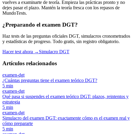
vuelves a examinarte de teoría. Empieza las prácticas pronto y no
dejes pasar el plazo. Mantén la teoría fresca con los repasos de
MundoTests.
¿Preparando el examen DGT?
Haz tests de las preguntas oficiales DGT, simulacros cronometrados
y estadísticas de progreso. Todo gratis, sin registro obligatorio.
Hacer test ahora →
Simulacro DGT
Artículos relacionados
examen-dgt
¿Cuántas preguntas tiene el examen teórico DGT?
5
min
examen-dgt
Qué pasa si suspendes el examen teórico DGT: plazos, reintentos y
estrategia
5
min
examen-dgt
Simulacro del examen DGT: exactamente cómo es el examen real y
cómo prepararte
5
min