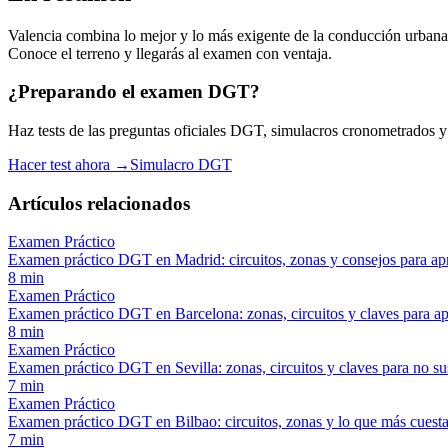
Valencia combina lo mejor y lo más exigente de la conducción urbana:
Conoce el terreno y llegarás al examen con ventaja.
¿Preparando el examen DGT?
Haz tests de las preguntas oficiales DGT, simulacros cronometrados y es
Hacer test ahora →
Simulacro DGT
Artículos relacionados
Examen Práctico
Examen práctico DGT en Madrid: circuitos, zonas y consejos para ap
8
min
Examen Práctico
Examen práctico DGT en Barcelona: zonas, circuitos y claves para a
8
min
Examen Práctico
Examen práctico DGT en Sevilla: zonas, circuitos y claves para no s
7
min
Examen Práctico
Examen práctico DGT en Bilbao: circuitos, zonas y lo que más cuest
7
min