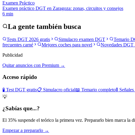
Examen Práctico
Examen práctico DGT en Zaragoza: zonas, circuitos y consejos
6
min
La gente también busca
Tests DGT 2026 gratis
Simulacro examen DGT
Temario D
frecuentes carné
Mejores coches para novel
Novedades DGT 
Publicidad
Quitar anuncios con Premium →
Acceso rápido
🧪 Test DGT gratis
📋 Simulacro oficial
📖 Temario completo
🚦 Señales
💡
¿Sabías que...?
El 35% suspende el teórico la primera vez. Prepararlo bien marca la di
Empezar a prepararlo →