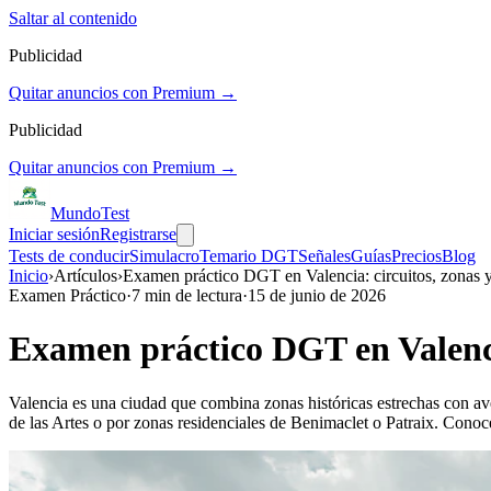
Saltar al contenido
Publicidad
Quitar anuncios con Premium →
Publicidad
Quitar anuncios con Premium →
Mundo
Test
Iniciar sesión
Registrarse
Tests de conducir
Simulacro
Temario DGT
Señales
Guías
Precios
Blog
Inicio
›
Artículos
›
Examen práctico DGT en Valencia: circuitos, zonas y
Examen Práctico
·
7
min de lectura
·
15 de junio de 2026
Examen práctico DGT en Valencia
Valencia es una ciudad que combina zonas históricas estrechas con aven
de las Artes o por zonas residenciales de Benimaclet o Patraix. Conoce