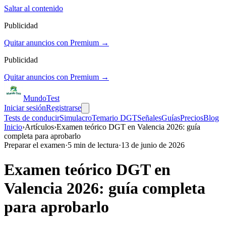
Saltar al contenido
Publicidad
Quitar anuncios con Premium →
Publicidad
Quitar anuncios con Premium →
Mundo
Test
Iniciar sesión
Registrarse
Tests de conducir
Simulacro
Temario DGT
Señales
Guías
Precios
Blog
Inicio
›
Artículos
›
Examen teórico DGT en Valencia 2026: guía
completa para aprobarlo
Preparar el examen
·
5
min de lectura
·
13 de junio de 2026
Examen teórico DGT en
Valencia 2026: guía completa
para aprobarlo