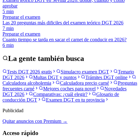
Examen teórico DGT en Sevilla 2026: dónde, cuándo y cómo
aprobar
5
min
Preparar el examen
Las 20 preguntas más dificiles del examen teórico DGT 2026
7
min
Preparar el examen
Cuanto tiempo se tarda en sacar el carnet de conducir en 2026?
6
min
La gente también busca
Tests DGT 2026 gratis
Simulacro examen DGT
Temario
DGT 2026
Multas DGT y puntos
Trámites DGT online
Calculadora alcoholemia
Calculadora precio carné
Preguntas
frecuentes carné
Mejores coches para novel
Novedades
DGT 2026
Comparativas: ¿cuál elegir?
Glosario de
conducción DGT
Examen DGT en tu provincia
Publicidad
Quitar anuncios con Premium →
Acceso rápido