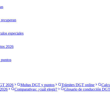
ias
 recuperan
culos especiales
itos 2026
y puntos
GT 2026
Multas DGT y puntos
Trámites DGT online
Calcu
2026
Comparativas: ¿cuál elegir?
Glosario de conducción DG