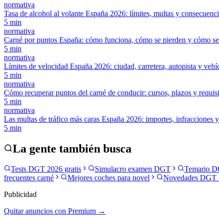
normativa
Tasa de alcohol al volante España 2026: límites, multas y consecuenc
5
min
normativa
Carné por puntos España: cómo funciona, cómo se pierden y cómo se
5
min
normativa
Límites de velocidad España 2026: ciudad, carretera, autopista y vehí
5
min
normativa
Cómo recuperar puntos del carné de conducir: cursos, plazos y requis
5
min
normativa
Las multas de tráfico más caras España 2026: importes, infracciones 
5
min
La gente también busca
Tests DGT 2026 gratis
Simulacro examen DGT
Temario D
frecuentes carné
Mejores coches para novel
Novedades DGT 
Publicidad
Quitar anuncios con Premium →