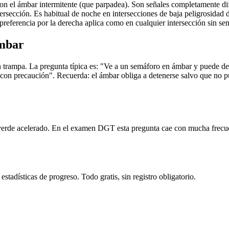
on el ámbar intermitente (que parpadea). Son señales completamente dif
tersección. Es habitual de noche en intersecciones de baja peligrosidad
e preferencia por la derecha aplica como en cualquier intersección sin se
ámbar
 trampa. La pregunta típica es: "Ve a un semáforo en ámbar y puede de
on precaución". Recuerda: el ámbar obliga a detenerse salvo que no pue
l verde acelerado. En el examen DGT esta pregunta cae con mucha frecuen
tadísticas de progreso. Todo gratis, sin registro obligatorio.