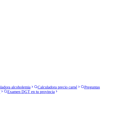
ladora alcoholemia
Calculadora precio carné
Preguntas
T
Examen DGT en tu provincia