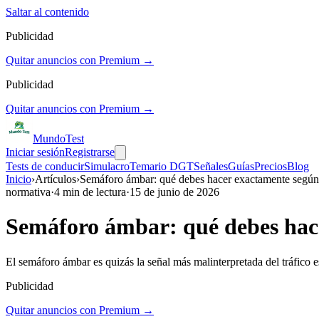
Saltar al contenido
Publicidad
Quitar anuncios con Premium →
Publicidad
Quitar anuncios con Premium →
Mundo
Test
Iniciar sesión
Registrarse
Tests de conducir
Simulacro
Temario DGT
Señales
Guías
Precios
Blog
Inicio
›
Artículos
›
Semáforo ámbar: qué debes hacer exactamente según
normativa
·
4
min de lectura
·
15 de junio de 2026
Semáforo ámbar: qué debes hace
El semáforo ámbar es quizás la señal más malinterpretada del tráfico 
Publicidad
Quitar anuncios con Premium →