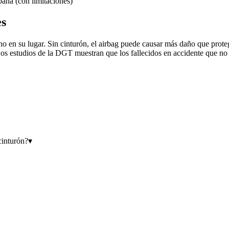
bana (con limitaciones)
es
no en su lugar. Sin cinturón, el airbag puede causar más daño que proteg
 Los estudios de la DGT muestran que los fallecidos en accidente que no
cinturón?
▾