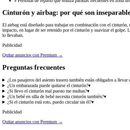
✓
Personal de reparto que realiza paradas frecuentes en zona ur
Cinturón y airbag: por qué son inseparabl
El airbag está diseñado para trabajar en combinación con el cinturón, 
impacto, en lugar de ser retenido por el cinturón y suavizar el golpe.
lo llevaban.
Publicidad
Quitar anuncios con Premium →
Preguntas frecuentes
¿Los pasajeros del asiento trasero también están obligados a llevar 
¿Un embarazada puede quitarse el cinturón?
▾
¿Si llevo el cinturón mal puesto me multan?
▾
¿Un bebé en silla de bebé necesita cinturón también?
▾
¿Si el cinturón está roto, puedo circular sin él?
▾
Publicidad
Quitar anuncios con Premium →