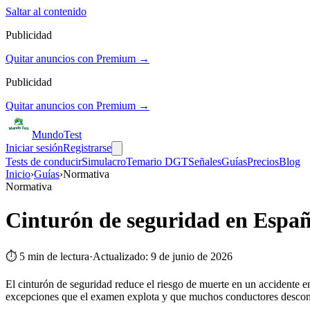
Saltar al contenido
Publicidad
Quitar anuncios con Premium →
Publicidad
Quitar anuncios con Premium →
Mundo
Test
Iniciar sesión
Registrarse
Tests de conducir
Simulacro
Temario DGT
Señales
Guías
Precios
Blog
Inicio
›
Guías
›
Normativa
Normativa
Cinturón de seguridad en Españ
⏱
5
min de lectura
·
Actualizado:
9 de junio de 2026
El cinturón de seguridad reduce el riesgo de muerte en un accidente 
excepciones que el examen explota y que muchos conductores desco