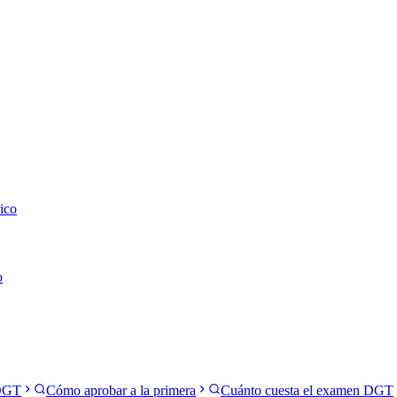
ico
o
 DGT
Cómo aprobar a la primera
Cuánto cuesta el examen DGT