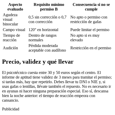
Aspecto
Requisito mínimo
Consecuencia si no se
evaluado
permiso B
cumple
Agudeza
0,5 sin corrección o 0,7
No apto o permiso con
visual
con corrección
restricción de gafas
binocular
Campo visual
120° en horizontal
Puede limitar el permiso
Tiempo de
Dentro de rangos
No apto si es muy
reacción
normales
elevado
Pérdida moderada
Audición
Restricción en el permiso
aceptable con audífono
Precio, validez y qué llevar
El psicotécnico cuesta entre 30 y 50 euros según el centro. El
informe de aptitud tiene validez de 3 meses para tramitar el permiso;
si tardas más, hay que repetirlo. Debes llevar tu DNI o NIE y, si
usas gafas o lentillas, llévate también el repuesto. No es necesario ir
en ayunas ni hacer ninguna preparación especial. Eso sí, descansa
bien la noche anterior: el tiempo de reacción empeora con
cansancio.
Publicidad