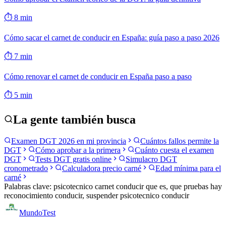
⏱
8
min
Cómo sacar el carnet de conducir en España: guía paso a paso 2026
⏱
7
min
Cómo renovar el carnet de conducir en España paso a paso
⏱
5
min
La gente también busca
Examen DGT 2026 en mi provincia
Cuántos fallos permite la
DGT
Cómo aprobar a la primera
Cuánto cuesta el examen
DGT
Tests DGT gratis online
Simulacro DGT
cronometrado
Calculadora precio carné
Edad mínima para el
carné
Palabras clave:
psicotecnico carnet conducir que es, que pruebas hay
reconocimiento conducir, suspender psicotecnico conducir
Mundo
Test