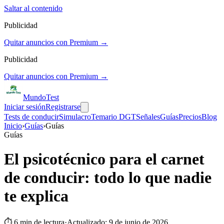
Saltar al contenido
Publicidad
Quitar anuncios con Premium →
Publicidad
Quitar anuncios con Premium →
Mundo
Test
Iniciar sesión
Registrarse
Tests de conducir
Simulacro
Temario DGT
Señales
Guías
Precios
Blog
Inicio
›
Guías
›
Guías
Guías
El psicotécnico para el carnet
de conducir: todo lo que nadie
te explica
⏱
6
min de lectura
·
Actualizado:
9 de junio de 2026