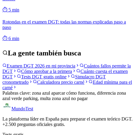
⏱
5
min
Rotondas en el examen DGT: todas las normas explicadas paso a
paso
⏱
6
min
La gente también busca
Examen DGT 2026 en mi provincia
Cuántos fallos permite la
DGT
Cómo aprobar a la primera
Cuánto cuesta el examen
DGT
Tests DGT gratis online
Simulacro DGT
cronometrado
Calculadora precio carné
Edad mínima para el
carné
Palabras clave:
zona azul aparcar cómo funciona, diferencia zona
azul verde parking, multa zona azul no pagar
Mundo
Test
La plataforma líder en España para preparar el examen teórico DGT.
+2.500 preguntas oficiales gratis.
Tests gratis