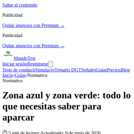
Saltar al contenido
Publicidad
Quitar anuncios con Premium →
Publicidad
Quitar anuncios con Premium →
Mundo
Test
Iniciar sesión
Registrarse
Tests de conducir
Simulacro
Temario DGT
Señales
Guías
Precios
Blog
Inicio
›
Guías
›
Normativa
Normativa
Zona azul y zona verde: todo lo
que necesitas saber para
aparcar
⏱
5
min de lectura
·
Actualizado:
9 de junio de 2026