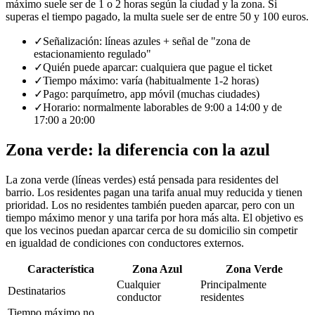
máximo suele ser de 1 o 2 horas según la ciudad y la zona. Si
superas el tiempo pagado, la multa suele ser de entre 50 y 100 euros.
✓
Señalización: líneas azules + señal de "zona de
estacionamiento regulado"
✓
Quién puede aparcar: cualquiera que pague el ticket
✓
Tiempo máximo: varía (habitualmente 1-2 horas)
✓
Pago: parquímetro, app móvil (muchas ciudades)
✓
Horario: normalmente laborables de 9:00 a 14:00 y de
17:00 a 20:00
Zona verde: la diferencia con la azul
La zona verde (líneas verdes) está pensada para residentes del
barrio. Los residentes pagan una tarifa anual muy reducida y tienen
prioridad. Los no residentes también pueden aparcar, pero con un
tiempo máximo menor y una tarifa por hora más alta. El objetivo es
que los vecinos puedan aparcar cerca de su domicilio sin competir
en igualdad de condiciones con conductores externos.
Característica
Zona Azul
Zona Verde
Cualquier
Principalmente
Destinatarios
conductor
residentes
Tiempo máximo no