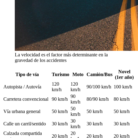
La velocidad es el factor más determinante en la
gravedad de los accidentes
Novel
Tipo de vía
Turismo
Moto
Camión/Bus
(1er año)
120
120
Autopista / Autovía
90/100 km/h
100 km/h
km/h
km/h
90
Carretera convencional
90 km/h
80/90 km/h
80 km/h
km/h
50
Vía urbana general
50 km/h
50 km/h
50 km/h
km/h
30
Calle un carril/sentido
30 km/h
30 km/h
30 km/h
km/h
Calzada compartida
20
20 km/h
20 km/h
20 km/h