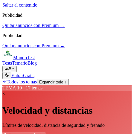
Saltar al contenido
Publicidad
Quitar anuncios con Premium →
Publicidad
Quitar anuncios con Premium →
Mundo
Test
Tests
Temario
Blog
🚗
B
Entrar
Gratis
Todos los temas
Expandir todo ↓
TEMA
10
·
17
temas
⚡
Velocidad y distancias
Límites de velocidad, distancia de seguridad y frenado