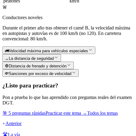
peatones
km/h
🚨
Conductores noveles
Durante el primer año tras obtener el carné B, la velocidad máxima
en autopistas y autovías es de 100 km/h (no 120). En carretera
convencional: 80 km/h.
🚛
Velocidad máxima para vehículos especiales
↔️
La distancia de seguridad
🛑
Distancia de frenado y detención
💸
Sanciones por exceso de velocidad
¿Listo para practicar?
Pon a prueba lo que has aprendido con preguntas reales del examen
DGT.
🎯 5 preguntas rápidas
Practicar este tema →
Todos los temas
Anterior
🛣️
La vía