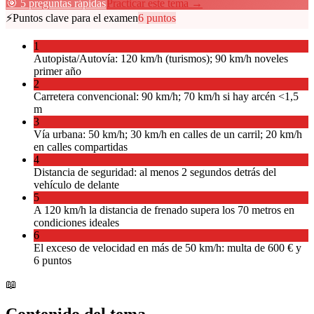
🎯 5 preguntas rápidas
Practicar este tema →
⚡
Puntos clave para el examen
6
puntos
1
Autopista/Autovía: 120 km/h (turismos); 90 km/h noveles
primer año
2
Carretera convencional: 90 km/h; 70 km/h si hay arcén <1,5
m
3
Vía urbana: 50 km/h; 30 km/h en calles de un carril; 20 km/h
en calles compartidas
4
Distancia de seguridad: al menos 2 segundos detrás del
vehículo de delante
5
A 120 km/h la distancia de frenado supera los 70 metros en
condiciones ideales
6
El exceso de velocidad en más de 50 km/h: multa de 600 € y
6 puntos
📖
Contenido del tema