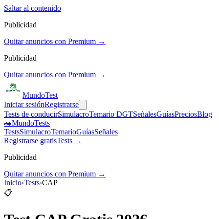
Saltar al contenido
Publicidad
Quitar anuncios con Premium →
Publicidad
Quitar anuncios con Premium →
Mundo
Test
Iniciar sesión
Registrarse
Tests de conducir
Simulacro
Temario DGT
Señales
Guías
Precios
Blog
🚗
MundoTests
Tests
Simulacro
Temario
Guías
Señales
Registrarse gratis
Tests →
Publicidad
Quitar anuncios con Premium →
Inicio
›
Tests
›
CAP
📋