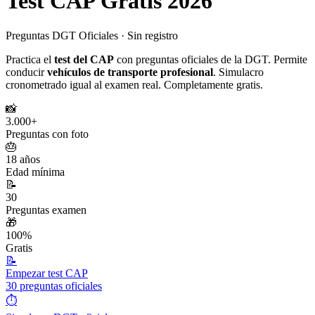
Test
CAP
Gratis 2026
Preguntas DGT Oficiales · Sin registro
Practica el
test del
CAP
con preguntas oficiales de la DGT. Permite
conducir
vehículos de transporte profesional
. Simulacro
cronometrado igual al examen real. Completamente gratis.
📸
3.000+
Preguntas con foto
🎂
18 años
Edad mínima
📝
30
Preguntas examen
🎁
100%
Gratis
📝
Empezar test
CAP
30 preguntas oficiales
⏱