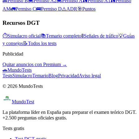
🚗
Permiso B
🏍️
Permiso A2
🏍️
Permiso A
🛵
Permiso A1
🛵
Permiso
AM
🚛
Permiso C
🚌
Permiso D
⚠️
ADR
🎯
Puntos
Recursos DGT
⏱
Simulacro oficial
📚
Temario completo
🚦
Señales de tráfico
💡
Guías
y consejos
📝
Todos los tests
Publicidad
Quitar anuncios con Premium →
🚗
MundoTests
Tests
Simulacro
Temario
Blog
Privacidad
Aviso legal
© 2026 MundoTests
Mundo
Test
La plataforma líder en España para preparar el examen teórico DGT.
+2.500 preguntas oficiales gratis.
Tests gratis
Test DGT gratis