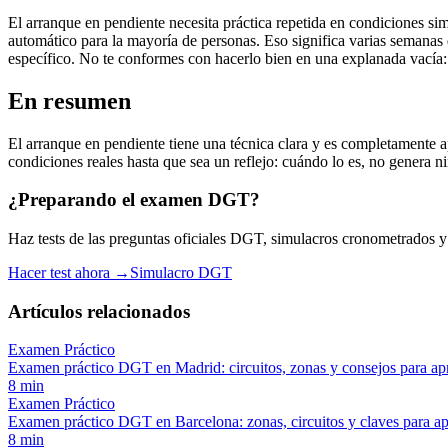
El arranque en pendiente necesita práctica repetida en condiciones si
automático para la mayoría de personas. Eso significa varias semanas d
específico. No te conformes con hacerlo bien en una explanada vacía: 
En resumen
El arranque en pendiente tiene una técnica clara y es completamente 
condiciones reales hasta que sea un reflejo: cuándo lo es, no genera n
¿Preparando el examen DGT?
Haz tests de las preguntas oficiales DGT, simulacros cronometrados y es
Hacer test ahora →
Simulacro DGT
Artículos relacionados
Examen Práctico
Examen práctico DGT en Madrid: circuitos, zonas y consejos para ap
8
min
Examen Práctico
Examen práctico DGT en Barcelona: zonas, circuitos y claves para a
8
min