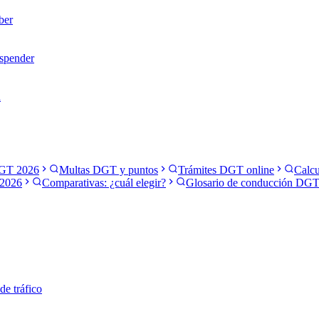
ber
uspender
a
GT 2026
Multas DGT y puntos
Trámites DGT online
Calcu
2026
Comparativas: ¿cuál elegir?
Glosario de conducción DG
 de tráfico