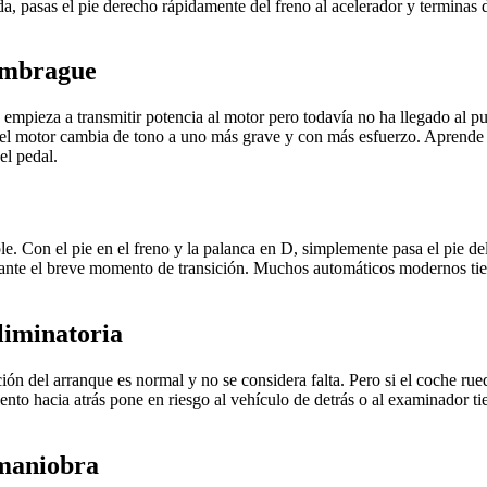
a, pasas el pie derecho rápidamente del freno al acelerador y terminas
embrague
pieza a transmitir potencia al motor pero todavía no ha llegado al pun
 del motor cambia de tono a uno más grave y con más esfuerzo. Aprende 
el pedal.
. Con el pie en el freno y la palanca en D, simplemente pasa el pie del
urante el breve momento de transición. Muchos automáticos modernos ti
eliminatoria
ón del arranque es normal y no se considera falta. Pero si el coche rue
nto hacia atrás pone en riesgo al vehículo de detrás o al examinador tiene
 maniobra