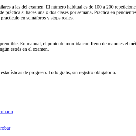
milares a las del examen. El número habitual es de 100 a 200 repeticion
e práctica si haces una o dos clases por semana. Practica en pendientes
practícalo en semáforos y stops reales.
aprendible. En manual, el punto de mordida con freno de mano es el mét
ingún estrés en el examen.
tadísticas de progreso. Todo gratis, sin registro obligatorio.
robarlo
probar