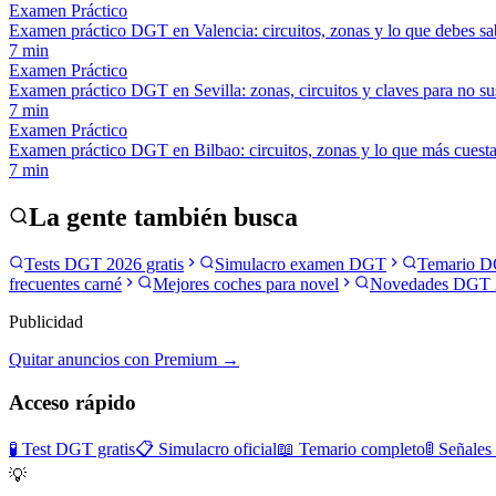
Examen Práctico
Examen práctico DGT en Valencia: circuitos, zonas y lo que debes sa
7
min
Examen Práctico
Examen práctico DGT en Sevilla: zonas, circuitos y claves para no s
7
min
Examen Práctico
Examen práctico DGT en Bilbao: circuitos, zonas y lo que más cuest
7
min
La gente también busca
Tests DGT 2026 gratis
Simulacro examen DGT
Temario D
frecuentes carné
Mejores coches para novel
Novedades DGT 
Publicidad
Quitar anuncios con Premium →
Acceso rápido
🧪 Test DGT gratis
📋 Simulacro oficial
📖 Temario completo
🚦 Señales
💡