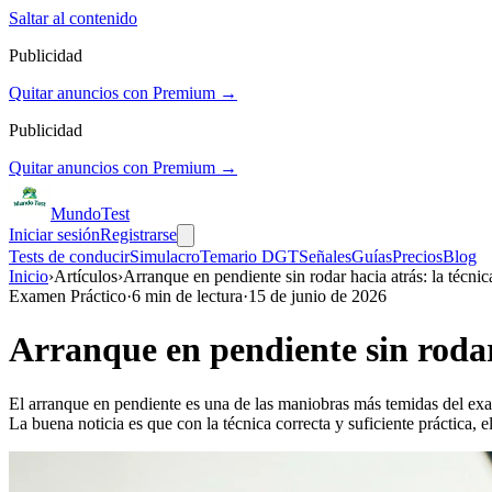
Saltar al contenido
Publicidad
Quitar anuncios con Premium →
Publicidad
Quitar anuncios con Premium →
Mundo
Test
Iniciar sesión
Registrarse
Tests de conducir
Simulacro
Temario DGT
Señales
Guías
Precios
Blog
Inicio
›
Artículos
›
Arranque en pendiente sin rodar hacia atrás: la técnic
Examen Práctico
·
6
min de lectura
·
15 de junio de 2026
Arranque en pendiente sin rodar 
El arranque en pendiente es una de las maniobras más temidas del exame
La buena noticia es que con la técnica correcta y suficiente práctica,