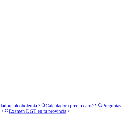
ladora alcoholemia
Calculadora precio carné
Preguntas
T
Examen DGT en tu provincia