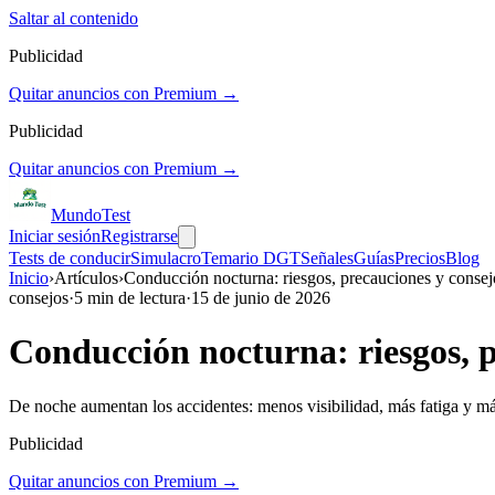
Saltar al contenido
Publicidad
Quitar anuncios con Premium →
Publicidad
Quitar anuncios con Premium →
Mundo
Test
Iniciar sesión
Registrarse
Tests de conducir
Simulacro
Temario DGT
Señales
Guías
Precios
Blog
Inicio
›
Artículos
›
Conducción nocturna: riesgos, precauciones y conse
consejos
·
5
min de lectura
·
15 de junio de 2026
Conducción nocturna: riesgos, p
De noche aumentan los accidentes: menos visibilidad, más fatiga y m
Publicidad
Quitar anuncios con Premium →