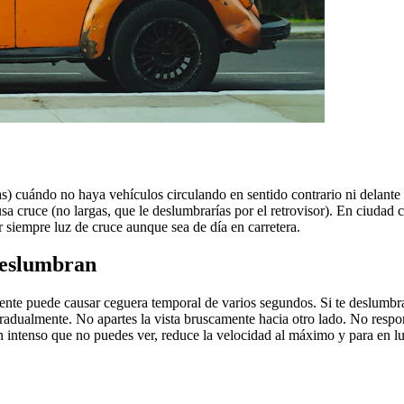
rgas) cuándo no haya vehículos circulando en sentido contrario ni delant
 usa cruce (no largas, que le deslumbrarías por el retrovisor). En ciuda
 siempre luz de cruce aunque sea de día en carretera.
deslumbran
ente puede causar ceguera temporal de varios segundos. Si te deslumbran
 gradualmente. No apartes la vista bruscamente hacia otro lado. No resp
n intenso que no puedes ver, reduce la velocidad al máximo y para en l