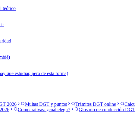
l teórico
cir
uridad
ambié)
ay que estudiar, pero de esta forma)
GT 2026
Multas DGT y puntos
Trámites DGT online
Calcu
2026
Comparativas: ¿cuál elegir?
Glosario de conducción DG