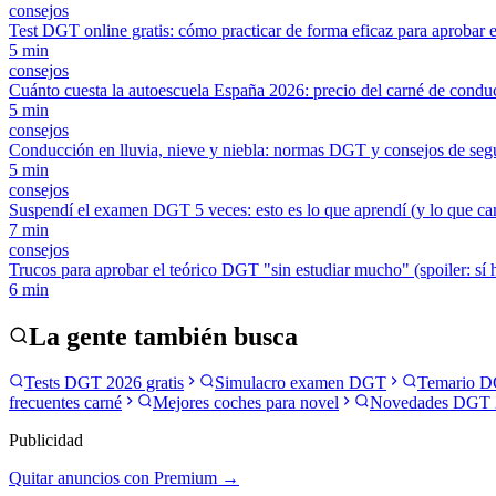
consejos
Test DGT online gratis: cómo practicar de forma eficaz para aprobar e
5
min
consejos
Cuánto cuesta la autoescuela España 2026: precio del carné de condu
5
min
consejos
Conducción en lluvia, nieve y niebla: normas DGT y consejos de seg
5
min
consejos
Suspendí el examen DGT 5 veces: esto es lo que aprendí (y lo que c
7
min
consejos
Trucos para aprobar el teórico DGT "sin estudiar mucho" (spoiler: sí h
6
min
La gente también busca
Tests DGT 2026 gratis
Simulacro examen DGT
Temario D
frecuentes carné
Mejores coches para novel
Novedades DGT 
Publicidad
Quitar anuncios con Premium →