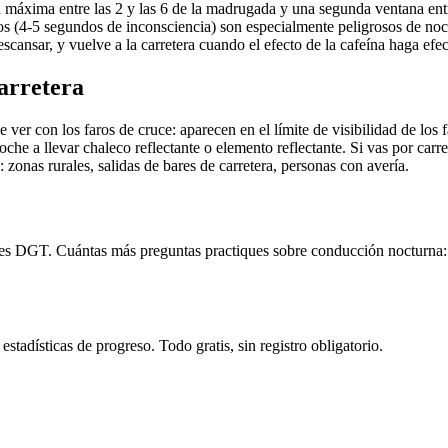
xima entre las 2 y las 6 de la madrugada y una segunda ventana entre l
 (4-5 segundos de inconsciencia) son especialmente peligrosos de noch
scansar, y vuelve a la carretera cuando el efecto de la cafeína haga efec
carretera
 ver con los faros de cruce: aparecen en el límite de visibilidad de lo
noche a llevar chaleco reflectante o elemento reflectante. Si vas por ca
onas rurales, salidas de bares de carretera, personas con avería.
es DGT. Cuántas más preguntas practiques sobre conducción nocturna: r
tadísticas de progreso. Todo gratis, sin registro obligatorio.