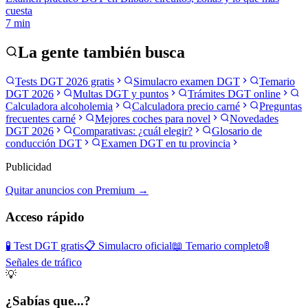
cuesta
7
min
La gente también busca
Tests DGT 2026 gratis
Simulacro examen DGT
Temario
DGT 2026
Multas DGT y puntos
Trámites DGT online
Calculadora alcoholemia
Calculadora precio carné
Preguntas
frecuentes carné
Mejores coches para novel
Novedades
DGT 2026
Comparativas: ¿cuál elegir?
Glosario de
conducción DGT
Examen DGT en tu provincia
Publicidad
Quitar anuncios con Premium →
Acceso rápido
🧪 Test DGT gratis
📋 Simulacro oficial
📖 Temario completo
🚦
Señales de tráfico
💡
¿Sabías que...?