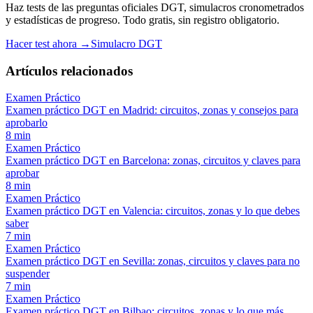
Haz tests de las preguntas oficiales DGT, simulacros cronometrados
y estadísticas de progreso. Todo gratis, sin registro obligatorio.
Hacer test ahora →
Simulacro DGT
Artículos relacionados
Examen Práctico
Examen práctico DGT en Madrid: circuitos, zonas y consejos para
aprobarlo
8
min
Examen Práctico
Examen práctico DGT en Barcelona: zonas, circuitos y claves para
aprobar
8
min
Examen Práctico
Examen práctico DGT en Valencia: circuitos, zonas y lo que debes
saber
7
min
Examen Práctico
Examen práctico DGT en Sevilla: zonas, circuitos y claves para no
suspender
7
min
Examen Práctico
Examen práctico DGT en Bilbao: circuitos, zonas y lo que más