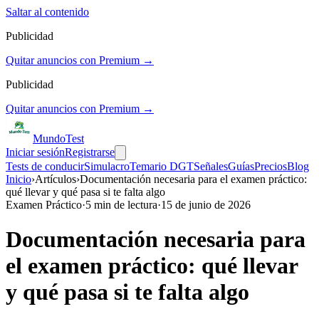
Saltar al contenido
Publicidad
Quitar anuncios con Premium →
Publicidad
Quitar anuncios con Premium →
Mundo
Test
Iniciar sesión
Registrarse
Tests de conducir
Simulacro
Temario DGT
Señales
Guías
Precios
Blog
Inicio
›
Artículos
›
Documentación necesaria para el examen práctico:
qué llevar y qué pasa si te falta algo
Examen Práctico
·
5
min de lectura
·
15 de junio de 2026
Documentación necesaria para
el examen práctico: qué llevar
y qué pasa si te falta algo