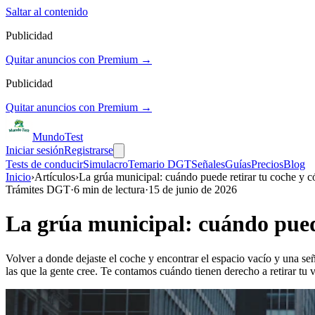
Saltar al contenido
Publicidad
Quitar anuncios con Premium →
Publicidad
Quitar anuncios con Premium →
Mundo
Test
Iniciar sesión
Registrarse
Tests de conducir
Simulacro
Temario DGT
Señales
Guías
Precios
Blog
Inicio
›
Artículos
›
La grúa municipal: cuándo puede retirar tu coche y 
Trámites DGT
·
6
min de lectura
·
15 de junio de 2026
La grúa municipal: cuándo pued
Volver a donde dejaste el coche y encontrar el espacio vacío y una s
las que la gente cree. Te contamos cuándo tienen derecho a retirar tu 