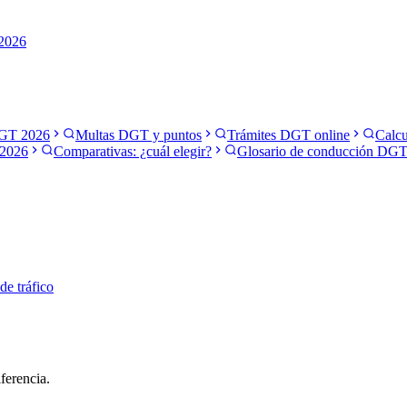
 2026
GT 2026
Multas DGT y puntos
Trámites DGT online
Calcu
2026
Comparativas: ¿cuál elegir?
Glosario de conducción DG
 de tráfico
ferencia.