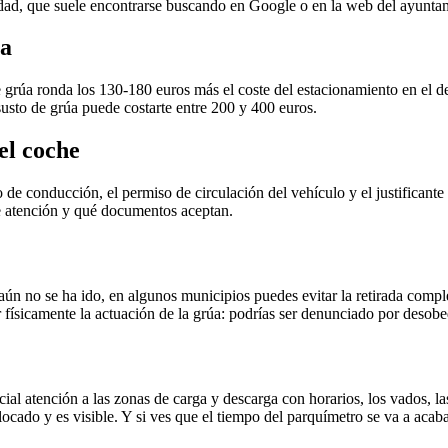
udad, que suele encontrarse buscando en Google o en la web del ayunta
úa
e grúa ronda los 130-180 euros más el coste del estacionamiento en el d
 susto de grúa puede costarte entre 200 y 400 euros.
el coche
 de conducción, el permiso de circulación del vehículo y el justificant
 de atención y qué documentos aceptan.
ún no se ha ido, en algunos municipios puedes evitar la retirada complet
ísicamente la actuación de la grúa: podrías ser denunciado por desobed
ial atención a las zonas de carga y descarga con horarios, los vados, la
cado y es visible. Y si ves que el tiempo del parquímetro se va a acab