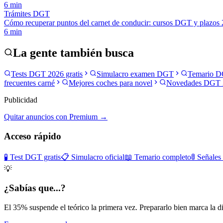
6
min
Trámites DGT
Cómo recuperar puntos del carnet de conducir: cursos DGT y plazos
6
min
La gente también busca
Tests DGT 2026 gratis
Simulacro examen DGT
Temario D
frecuentes carné
Mejores coches para novel
Novedades DGT 
Publicidad
Quitar anuncios con Premium →
Acceso rápido
🧪 Test DGT gratis
📋 Simulacro oficial
📖 Temario completo
🚦 Señales
💡
¿Sabías que...?
El 35% suspende el teórico la primera vez. Prepararlo bien marca la di