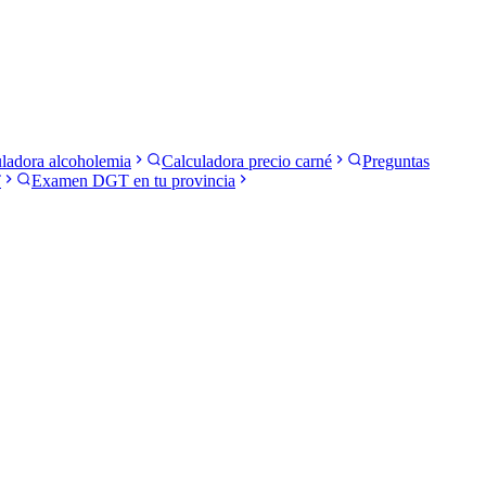
ladora alcoholemia
Calculadora precio carné
Preguntas
T
Examen DGT en tu provincia