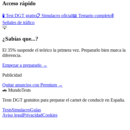
Acceso rápido
🧪 Test DGT gratis
📋 Simulacro oficial
📖 Temario completo
🚦
Señales de tráfico
💡
¿Sabías que...?
El 35% suspende el teórico la primera vez. Prepararlo bien marca la
diferencia.
Empezar a prepararlo →
Publicidad
Quitar anuncios con Premium →
🚗 MundoTests
Tests DGT gratuitos para preparar el carnet de conducir en España.
Tests
Simulacro
Guías
Aviso legal
Privacidad
Cookies