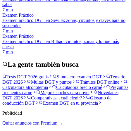
saber
7
min
Examen Práctico
Examen práctico DGT en Sevilla: zonas, circuitos y claves para no
suspender
7
min
Examen Práctico
Examen práctico DGT en Bilbao: circuitos, zonas y lo que más
cuesta
7
min
La gente también busca
Tests DGT 2026 gratis
Simulacro examen DGT
Temario
DGT 2026
Multas DGT y puntos
Trámites DGT online
Calculadora alcoholemia
Calculadora precio carné
Preguntas
frecuentes carné
Mejores coches para novel
Novedades
DGT 2026
Comparativas: ¿cuál elegir?
Glosario de
conducción DGT
Examen DGT en tu provincia
Publicidad
Quitar anuncios con Premium →