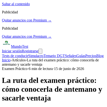
Saltar al contenido
Publicidad
Quitar anuncios con Premium →
Publicidad
Quitar anuncios con Premium →
Mundo
Test
Iniciar sesión
Registrarse
Tests de conducir
Simulacro
Temario DGT
Señales
Guías
Precios
Blog
Inicio
›
Artículos
›
La ruta del examen práctico: cómo conocerla de
antemano y sacarle ventaja
Examen Práctico
·
6
min de lectura
·
15 de junio de 2026
La ruta del examen práctico:
cómo conocerla de antemano y
sacarle ventaja