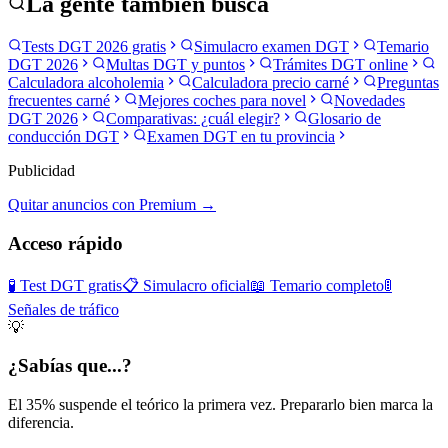
La gente también busca
Tests DGT 2026 gratis
Simulacro examen DGT
Temario
DGT 2026
Multas DGT y puntos
Trámites DGT online
Calculadora alcoholemia
Calculadora precio carné
Preguntas
frecuentes carné
Mejores coches para novel
Novedades
DGT 2026
Comparativas: ¿cuál elegir?
Glosario de
conducción DGT
Examen DGT en tu provincia
Publicidad
Quitar anuncios con Premium →
Acceso rápido
🧪 Test DGT gratis
📋 Simulacro oficial
📖 Temario completo
🚦
Señales de tráfico
💡
¿Sabías que...?
El 35% suspende el teórico la primera vez. Prepararlo bien marca la
diferencia.