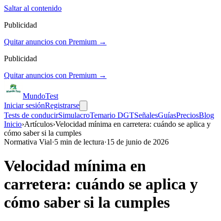
Saltar al contenido
Publicidad
Quitar anuncios con Premium →
Publicidad
Quitar anuncios con Premium →
Mundo
Test
Iniciar sesión
Registrarse
Tests de conducir
Simulacro
Temario DGT
Señales
Guías
Precios
Blog
Inicio
›
Artículos
›
Velocidad mínima en carretera: cuándo se aplica y
cómo saber si la cumples
Normativa Vial
·
5
min de lectura
·
15 de junio de 2026
Velocidad mínima en
carretera: cuándo se aplica y
cómo saber si la cumples