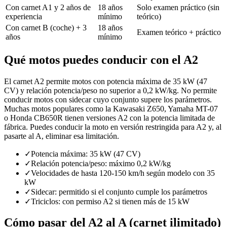
Con carnet A1 y 2 años de
18 años
Solo examen práctico (sin
experiencia
mínimo
teórico)
Con carnet B (coche) + 3
18 años
Examen teórico + práctico
años
mínimo
Qué motos puedes conducir con el A2
El carnet A2 permite motos con potencia máxima de 35 kW (47
CV) y relación potencia/peso no superior a 0,2 kW/kg. No permite
conducir motos con sidecar cuyo conjunto supere los parámetros.
Muchas motos populares como la Kawasaki Z650, Yamaha MT-07
o Honda CB650R tienen versiones A2 con la potencia limitada de
fábrica. Puedes conducir la moto en versión restringida para A2 y, al
pasarte al A, eliminar esa limitación.
✓
Potencia máxima: 35 kW (47 CV)
✓
Relación potencia/peso: máximo 0,2 kW/kg
✓
Velocidades de hasta 120-150 km/h según modelo con 35
kW
✓
Sidecar: permitido si el conjunto cumple los parámetros
✓
Triciclos: con permiso A2 si tienen más de 15 kW
Cómo pasar del A2 al A (carnet ilimitado)