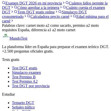
Examen DGT 2026 en mi provincia
Cuántos fallos permite la
DGT
Cómo aprobar a la primera
Cuánto cuesta el examen
DGT
Tests DGT gratis online
Simulacro DGT
cronometrado
Calculadora precio carné
Edad mínima para el
carné
Palabras clave:
carnet moto a2 como sacarlo, permiso a2 moto
requisitos España, diferencia a1 a2 moto carnet
Mundo
Test
La plataforma líder en España para preparar el examen teórico DGT.
+2.500 preguntas oficiales gratis.
Tests gratis
Test DGT gratis
Simulacro examen
Test Permiso B
Test Permiso A2
Test DGT por provincia
Estudiar
Temario DGT
Señales tráfico