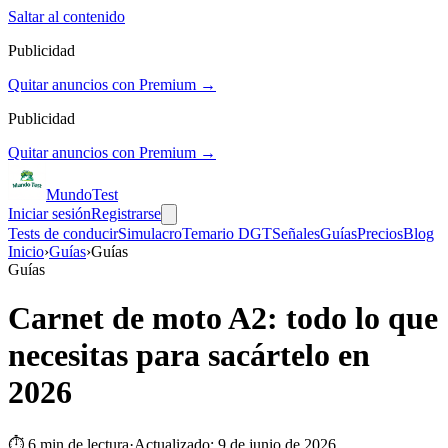
Saltar al contenido
Publicidad
Quitar anuncios con Premium →
Publicidad
Quitar anuncios con Premium →
Mundo
Test
Iniciar sesión
Registrarse
Tests de conducir
Simulacro
Temario DGT
Señales
Guías
Precios
Blog
Inicio
›
Guías
›
Guías
Guías
Carnet de moto A2: todo lo que
necesitas para sacártelo en
2026
⏱
6
min de lectura
·
Actualizado:
9 de junio de 2026