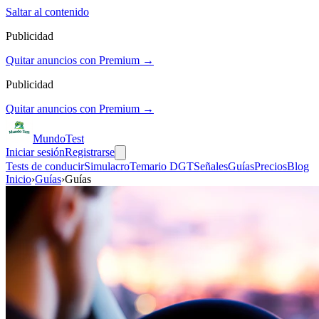
Saltar al contenido
Publicidad
Quitar anuncios con Premium →
Publicidad
Quitar anuncios con Premium →
Mundo
Test
Iniciar sesión
Registrarse
Tests de conducir
Simulacro
Temario DGT
Señales
Guías
Precios
Blog
Inicio
›
Guías
›
Guías