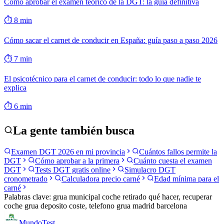
Cómo aprobar el examen teórico de la DGT: la guía definitiva
⏱
8
min
Cómo sacar el carnet de conducir en España: guía paso a paso 2026
⏱
7
min
El psicotécnico para el carnet de conducir: todo lo que nadie te
explica
⏱
6
min
La gente también busca
Examen DGT 2026 en mi provincia
Cuántos fallos permite la
DGT
Cómo aprobar a la primera
Cuánto cuesta el examen
DGT
Tests DGT gratis online
Simulacro DGT
cronometrado
Calculadora precio carné
Edad mínima para el
carné
Palabras clave:
grua municipal coche retirado qué hacer, recuperar
coche grua deposito coste, telefono grua madrid barcelona
Mundo
Test