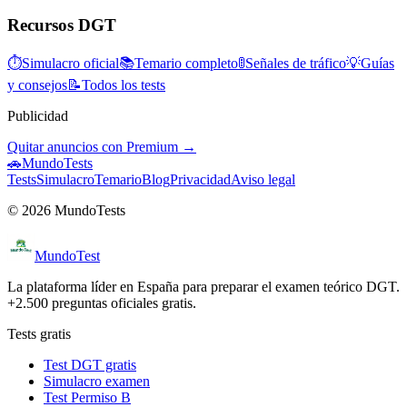
Recursos DGT
⏱
Simulacro oficial
📚
Temario completo
🚦
Señales de tráfico
💡
Guías
y consejos
📝
Todos los tests
Publicidad
Quitar anuncios con Premium →
🚗
MundoTests
Tests
Simulacro
Temario
Blog
Privacidad
Aviso legal
© 2026 MundoTests
Mundo
Test
La plataforma líder en España para preparar el examen teórico DGT.
+2.500 preguntas oficiales gratis.
Tests gratis
Test DGT gratis
Simulacro examen
Test Permiso B