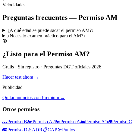
Velocidades
Preguntas frecuentes —
Permiso AM
¿A qué edad se puede sacar el permiso AM?
↓
¿Necesito examen práctico para el AM?
↓
🎯
¿Listo para el
Permiso AM
?
Gratis · Sin registro · Preguntas DGT oficiales 2026
Hacer test ahora →
Publicidad
Quitar anuncios con Premium →
Otros permisos
🚗
Permiso B
🏍️
Permiso A2
🏍️
Permiso A
🛵
Permiso A1
🚛
Permiso C
🚌
Permiso D
⚠️
ADR
📋
CAP
🎯
Puntos