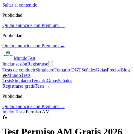
Saltar al contenido
Publicidad
Quitar anuncios con Premium →
Publicidad
Quitar anuncios con Premium →
Mundo
Test
Iniciar sesión
Registrarse
Tests de conducir
Simulacro
Temario DGT
Señales
Guías
Precios
Blog
🚗
MundoTests
Tests
Simulacro
Temario
Guías
Señales
Registrarse gratis
Tests →
Publicidad
Quitar anuncios con Premium →
Inicio
›
Tests
›
Permiso AM
🛵
Test
Permiso AM
Gratis 2026