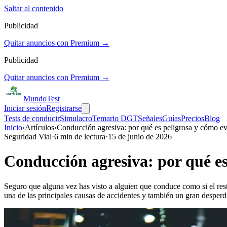
Saltar al contenido
Publicidad
Quitar anuncios con Premium →
Publicidad
Quitar anuncios con Premium →
Mundo
Test
Iniciar sesión
Registrarse
Tests de conducir
Simulacro
Temario DGT
Señales
Guías
Precios
Blog
Inicio
›
Artículos
›
Conducción agresiva: por qué es peligrosa y cómo evi
Seguridad Vial
·
6
min de lectura
·
15 de junio de 2026
Conducción agresiva: por qué es
Seguro que alguna vez has visto a alguien que conduce como si el rest
una de las principales causas de accidentes y también un gran desperd