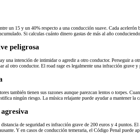
ntre un 15 y un 40% respecto a una conducción suave. Cada acelerón b
s acumulado. Si calculas cuánto dinero gastas de más al año conduciend
lve peligrosa
 una intención de intimidar o agredir a otro conductor. Perseguir a otr
ar al otro conductor. El road rage es legalmente una infracción grave y
a
tores también tienen sus razones aunque parezcan lentos o torpes. Cuand
stifica ningún riesgo. La música relajante puede ayudar a mantener la 
 agresiva
a distancia de seguridad es infracción grave de 200 euros y 4 puntos. E
 causante. Y en casos de conducción temeraria, el Código Penal puede apl