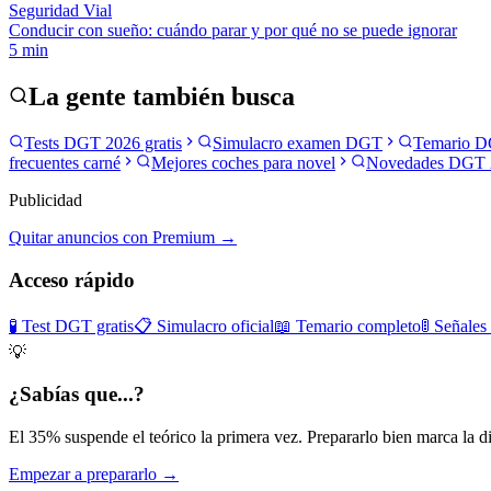
Seguridad Vial
Conducir con sueño: cuándo parar y por qué no se puede ignorar
5
min
La gente también busca
Tests DGT 2026 gratis
Simulacro examen DGT
Temario D
frecuentes carné
Mejores coches para novel
Novedades DGT 
Publicidad
Quitar anuncios con Premium →
Acceso rápido
🧪 Test DGT gratis
📋 Simulacro oficial
📖 Temario completo
🚦 Señales
💡
¿Sabías que...?
El 35% suspende el teórico la primera vez. Prepararlo bien marca la di
Empezar a prepararlo →