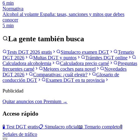
6
min
Normativa
Alcohol al volante España: tasas, sanciones y mitos que debes
conocer
5
min
La gente también busca
Tests DGT 2026 gratis
Simulacro examen DGT
Temario
DGT 2026
Multas DGT y puntos
Trámites DGT online
Calculadora alcoholemia
Calculadora precio carné
Preguntas
frecuentes carné
Mejores coches para novel
Novedades
DGT 2026
Comparativas: ¿cuál elegir?
Glosario de
conducción DGT
Examen DGT en tu provincia
Publicidad
Quitar anuncios con Premium →
Acceso rápido
🧪 Test DGT gratis
📋 Simulacro oficial
📖 Temario completo
🚦
Señales de tráfico
💡