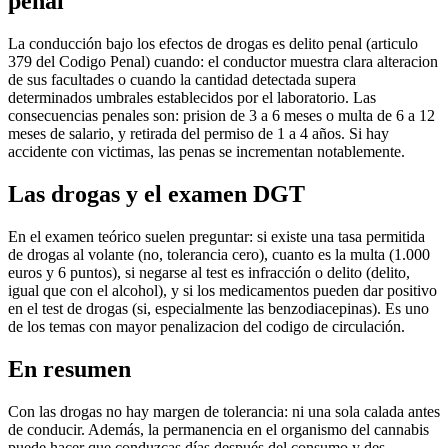
penal
La conducción bajo los efectos de drogas es delito penal (articulo
379 del Codigo Penal) cuando: el conductor muestra clara alteracion
de sus facultades o cuando la cantidad detectada supera
determinados umbrales establecidos por el laboratorio. Las
consecuencias penales son: prision de 3 a 6 meses o multa de 6 a 12
meses de salario, y retirada del permiso de 1 a 4 años. Si hay
accidente con victimas, las penas se incrementan notablemente.
Las drogas y el examen DGT
En el examen teórico suelen preguntar: si existe una tasa permitida
de drogas al volante (no, tolerancia cero), cuanto es la multa (1.000
euros y 6 puntos), si negarse al test es infracción o delito (delito,
igual que con el alcohol), y si los medicamentos pueden dar positivo
en el test de drogas (si, especialmente las benzodiacepinas). Es uno
de los temas con mayor penalizacion del codigo de circulación.
En resumen
Con las drogas no hay margen de tolerancia: ni una sola calada antes
de conducir. Además, la permanencia en el organismo del cannabis
puede hacer que conduzcas días después del consumo y des