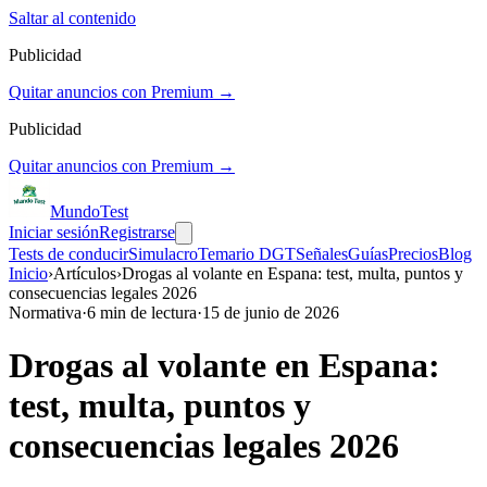
Saltar al contenido
Publicidad
Quitar anuncios con Premium →
Publicidad
Quitar anuncios con Premium →
Mundo
Test
Iniciar sesión
Registrarse
Tests de conducir
Simulacro
Temario DGT
Señales
Guías
Precios
Blog
Inicio
›
Artículos
›
Drogas al volante en Espana: test, multa, puntos y
consecuencias legales 2026
Normativa
·
6
min de lectura
·
15 de junio de 2026
Drogas al volante en Espana:
test, multa, puntos y
consecuencias legales 2026