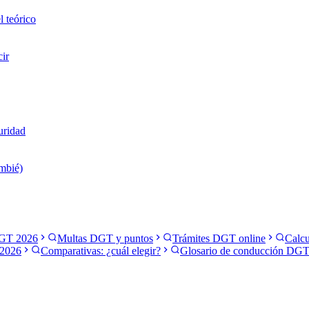
l teórico
cir
uridad
ambié)
GT 2026
Multas DGT y puntos
Trámites DGT online
Calcu
2026
Comparativas: ¿cuál elegir?
Glosario de conducción DG