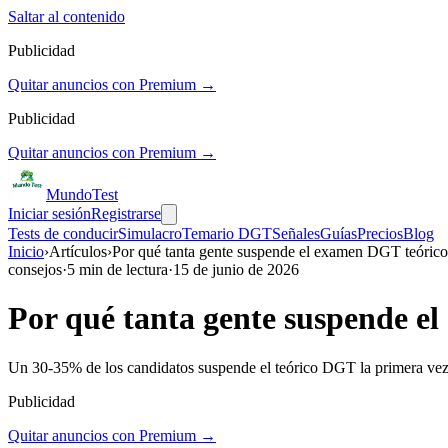
Saltar al contenido
Publicidad
Quitar anuncios con Premium →
Publicidad
Quitar anuncios con Premium →
Mundo
Test
Iniciar sesión
Registrarse
Tests de conducir
Simulacro
Temario DGT
Señales
Guías
Precios
Blog
Inicio
›
Artículos
›
Por qué tanta gente suspende el examen DGT teórico:
consejos
·
5
min de lectura
·
15 de junio de 2026
Por qué tanta gente suspende el
Un 30-35% de los candidatos suspende el teórico DGT la primera vez.
Publicidad
Quitar anuncios con Premium →