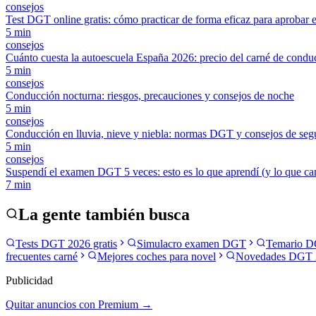
consejos
Test DGT online gratis: cómo practicar de forma eficaz para aprobar e
5
min
consejos
Cuánto cuesta la autoescuela España 2026: precio del carné de condu
5
min
consejos
Conducción nocturna: riesgos, precauciones y consejos de noche
5
min
consejos
Conducción en lluvia, nieve y niebla: normas DGT y consejos de seg
5
min
consejos
Suspendí el examen DGT 5 veces: esto es lo que aprendí (y lo que c
7
min
La gente también busca
Tests DGT 2026 gratis
Simulacro examen DGT
Temario D
frecuentes carné
Mejores coches para novel
Novedades DGT 
Publicidad
Quitar anuncios con Premium →