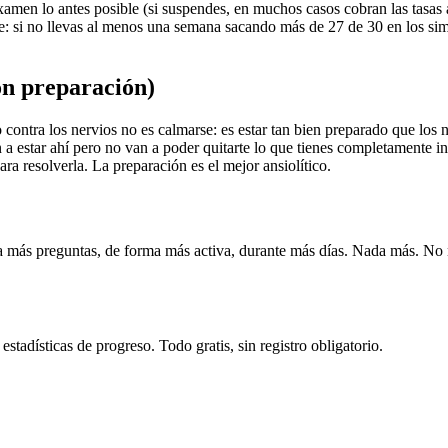
xamen lo antes posible (si suspendes, en muchos casos cobran las tasas 
mple: si no llevas al menos una semana sacando más de 27 de 30 en los simu
on preparación)
o contra los nervios no es calmarse: es estar tan bien preparado que los
a estar ahí pero no van a poder quitarte lo que tienes completamente int
ara resolverla. La preparación es el mejor ansiolítico.
ca más preguntas, de forma más activa, durante más días. Nada más. No ne
tadísticas de progreso. Todo gratis, sin registro obligatorio.