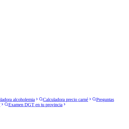
ladora alcoholemia
Calculadora precio carné
Preguntas
T
Examen DGT en tu provincia