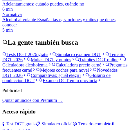
Adelantamientos: cuándo puedes, cuándo no
6
min
Normativa
Alcohol al volante España: tasas, sanciones y mitos que debes
conocer
5
min
La gente también busca
Tests DGT 2026 gratis
Simulacro examen DGT
Temario
DGT 2026
Multas DGT y puntos
Trámites DGT online
Calculadora alcoholemia
Calculadora precio carné
Preguntas
frecuentes carné
Mejores coches para novel
Novedades
DGT 2026
Comparativas: ¿cuál elegir?
Glosario de
conducción DGT
Examen DGT en tu provincia
Publicidad
Quitar anuncios con Premium →
Acceso rápido
🧪 Test DGT gratis
📋 Simulacro oficial
📖 Temario completo
🚦