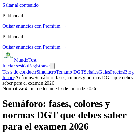
Saltar al contenido
Publicidad
Quitar anuncios con Premium →
Publicidad
Quitar anuncios con Premium →
Mundo
Test
Iniciar sesión
Registrarse
Tests de conducir
Simulacro
Temario DGT
Señales
Guías
Precios
Blog
Inicio
›
Artículos
›
Semáforo: fases, colores y normas DGT que debes
saber para el examen 2026
Normativa
·
4
min de lectura
·
15 de junio de 2026
Semáforo: fases, colores y
normas DGT que debes saber
para el examen 2026