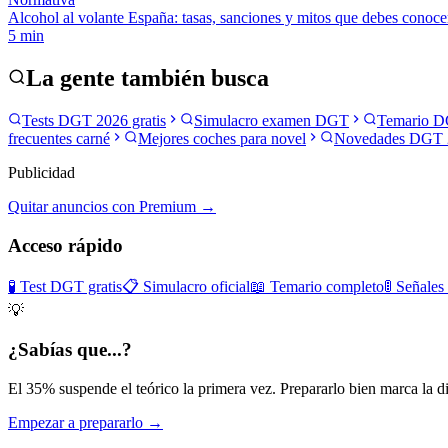
Alcohol al volante España: tasas, sanciones y mitos que debes conoce
5
min
La gente también busca
Tests DGT 2026 gratis
Simulacro examen DGT
Temario D
frecuentes carné
Mejores coches para novel
Novedades DGT 
Publicidad
Quitar anuncios con Premium →
Acceso rápido
🧪 Test DGT gratis
📋 Simulacro oficial
📖 Temario completo
🚦 Señales
💡
¿Sabías que...?
El 35% suspende el teórico la primera vez. Prepararlo bien marca la di
Empezar a prepararlo →