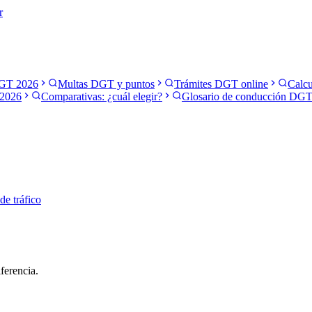
r
GT 2026
Multas DGT y puntos
Trámites DGT online
Calcu
2026
Comparativas: ¿cuál elegir?
Glosario de conducción DG
 de tráfico
ferencia.