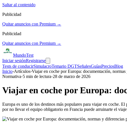
Saltar al contenido
Publicidad
Quitar anuncios con Premium →
Publicidad
Quitar anuncios con Premium →
Mundo
Test
Iniciar sesión
Registrarse
Tests de conducir
Simulacro
Temario DGT
Señales
Guías
Precios
Blog
Inicio
›
Artículos
›
Viajar en coche por Europa: documentación, normas y
Normativa
·
5
min de lectura
·
28 de marzo de 2026
Viajar en coche por Europa: doc
Europa es uno de los destinos más populares para viajar en coche. El 
por no llevar el equipo obligatorio en Francia puede arruinarte el viaje