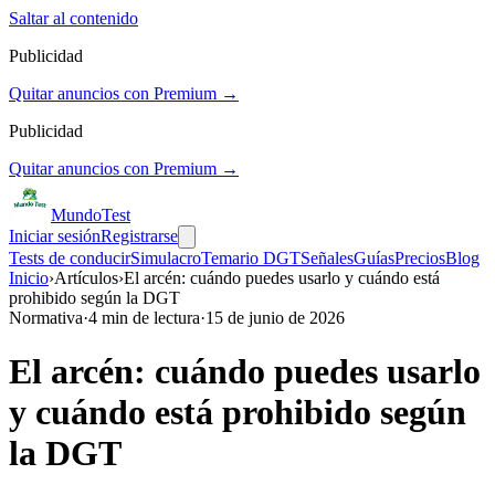
Saltar al contenido
Publicidad
Quitar anuncios con Premium →
Publicidad
Quitar anuncios con Premium →
Mundo
Test
Iniciar sesión
Registrarse
Tests de conducir
Simulacro
Temario DGT
Señales
Guías
Precios
Blog
Inicio
›
Artículos
›
El arcén: cuándo puedes usarlo y cuándo está
prohibido según la DGT
Normativa
·
4
min de lectura
·
15 de junio de 2026
El arcén: cuándo puedes usarlo
y cuándo está prohibido según
la DGT