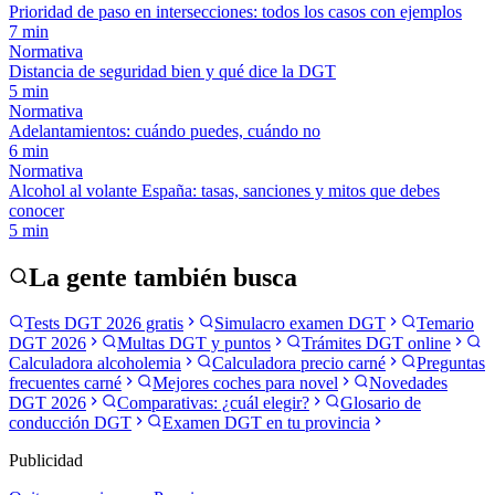
Prioridad de paso en intersecciones: todos los casos con ejemplos
7
min
Normativa
Distancia de seguridad bien y qué dice la DGT
5
min
Normativa
Adelantamientos: cuándo puedes, cuándo no
6
min
Normativa
Alcohol al volante España: tasas, sanciones y mitos que debes
conocer
5
min
La gente también busca
Tests DGT 2026 gratis
Simulacro examen DGT
Temario
DGT 2026
Multas DGT y puntos
Trámites DGT online
Calculadora alcoholemia
Calculadora precio carné
Preguntas
frecuentes carné
Mejores coches para novel
Novedades
DGT 2026
Comparativas: ¿cuál elegir?
Glosario de
conducción DGT
Examen DGT en tu provincia
Publicidad