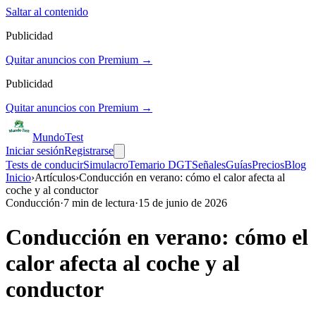
Saltar al contenido
Publicidad
Quitar anuncios con Premium →
Publicidad
Quitar anuncios con Premium →
Mundo
Test
Iniciar sesión
Registrarse
Tests de conducir
Simulacro
Temario DGT
Señales
Guías
Precios
Blog
Inicio
›
Artículos
›
Conducción en verano: cómo el calor afecta al
coche y al conductor
Conducción
·
7
min de lectura
·
15 de junio de 2026
Conducción en verano: cómo el
calor afecta al coche y al
conductor