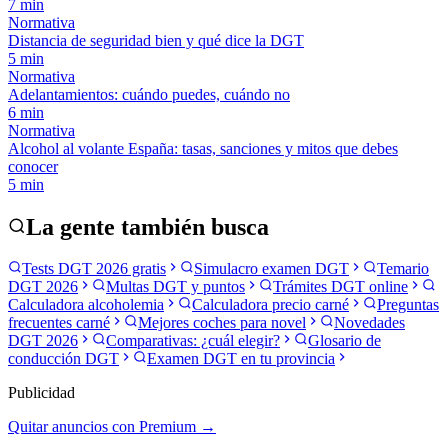
7
min
Normativa
Distancia de seguridad bien y qué dice la DGT
5
min
Normativa
Adelantamientos: cuándo puedes, cuándo no
6
min
Normativa
Alcohol al volante España: tasas, sanciones y mitos que debes
conocer
5
min
La gente también busca
Tests DGT 2026 gratis
Simulacro examen DGT
Temario
DGT 2026
Multas DGT y puntos
Trámites DGT online
Calculadora alcoholemia
Calculadora precio carné
Preguntas
frecuentes carné
Mejores coches para novel
Novedades
DGT 2026
Comparativas: ¿cuál elegir?
Glosario de
conducción DGT
Examen DGT en tu provincia
Publicidad
Quitar anuncios con Premium →