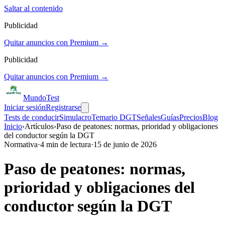
Saltar al contenido
Publicidad
Quitar anuncios con Premium →
Publicidad
Quitar anuncios con Premium →
Mundo
Test
Iniciar sesión
Registrarse
Tests de conducir
Simulacro
Temario DGT
Señales
Guías
Precios
Blog
Inicio
›
Artículos
›
Paso de peatones: normas, prioridad y obligaciones
del conductor según la DGT
Normativa
·
4
min de lectura
·
15 de junio de 2026
Paso de peatones: normas,
prioridad y obligaciones del
conductor según la DGT