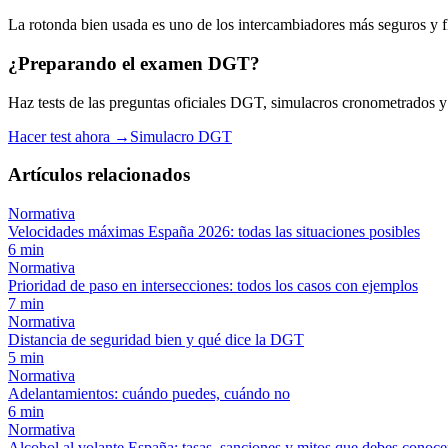
La rotonda bien usada es uno de los intercambiadores más seguros y flu
¿Preparando el examen DGT?
Haz tests de las preguntas oficiales DGT, simulacros cronometrados y es
Hacer test ahora →
Simulacro DGT
Artículos relacionados
Normativa
Velocidades máximas España 2026: todas las situaciones posibles
6
min
Normativa
Prioridad de paso en intersecciones: todos los casos con ejemplos
7
min
Normativa
Distancia de seguridad bien y qué dice la DGT
5
min
Normativa
Adelantamientos: cuándo puedes, cuándo no
6
min
Normativa
Alcohol al volante España: tasas, sanciones y mitos que debes conoce