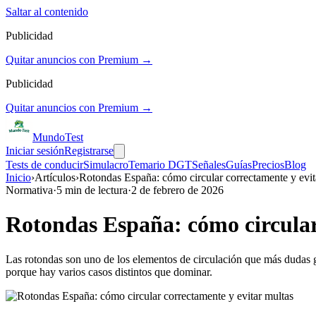
Saltar al contenido
Publicidad
Quitar anuncios con Premium →
Publicidad
Quitar anuncios con Premium →
Mundo
Test
Iniciar sesión
Registrarse
Tests de conducir
Simulacro
Temario DGT
Señales
Guías
Precios
Blog
Inicio
›
Artículos
›
Rotondas España: cómo circular correctamente y evit
Normativa
·
5
min de lectura
·
2 de febrero de 2026
Rotondas España: cómo circular
Las rotondas son uno de los elementos de circulación que más dudas 
porque hay varios casos distintos que dominar.