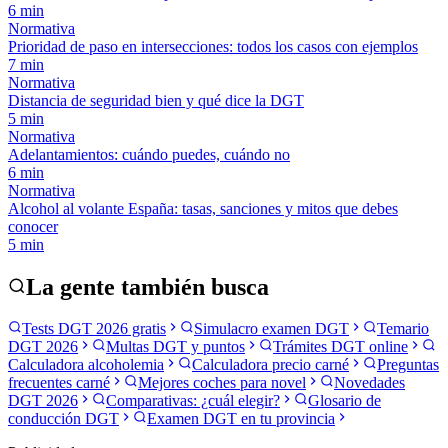
6
min
Normativa
Prioridad de paso en intersecciones: todos los casos con ejemplos
7
min
Normativa
Distancia de seguridad bien y qué dice la DGT
5
min
Normativa
Adelantamientos: cuándo puedes, cuándo no
6
min
Normativa
Alcohol al volante España: tasas, sanciones y mitos que debes
conocer
5
min
La gente también busca
Tests DGT 2026 gratis
Simulacro examen DGT
Temario
DGT 2026
Multas DGT y puntos
Trámites DGT online
Calculadora alcoholemia
Calculadora precio carné
Preguntas
frecuentes carné
Mejores coches para novel
Novedades
DGT 2026
Comparativas: ¿cuál elegir?
Glosario de
conducción DGT
Examen DGT en tu provincia