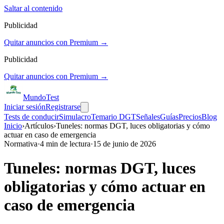
Saltar al contenido
Publicidad
Quitar anuncios con Premium →
Publicidad
Quitar anuncios con Premium →
Mundo
Test
Iniciar sesión
Registrarse
Tests de conducir
Simulacro
Temario DGT
Señales
Guías
Precios
Blog
Inicio
›
Artículos
›
Tuneles: normas DGT, luces obligatorias y cómo
actuar en caso de emergencia
Normativa
·
4
min de lectura
·
15 de junio de 2026
Tuneles: normas DGT, luces
obligatorias y cómo actuar en
caso de emergencia