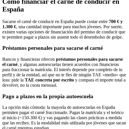
Cómo financiar el carné de conducir
en
España
Sacarse el carné de conducir
en España
puede costar entre
700 € y
1.300 €
, una cantidad importante para muchos jóvenes. Por suerte,
existen varias opciones de financiación del permiso de conducir que
te permiten pagar a plazos sin asumir todo el desembolso de golpe.
Préstamos personales para sacarse el carné
Bancos y financieras ofrecen
préstamos personales para sacarse
el carné
, y algunas autoescuelas tienen acuerdos con financieras
para fraccionar la matrícula. El interés depende por completo de tu
perfil y de la entidad, así que no te fíes de ningún TAE «medio» que
leas: pide la
TAE concreta por escrito
y compara el importe total a
devolver, no la cuota mensual.
Pago a plazos en la propia autoescuela
La opción más cómoda: la mayoría de autoescuelas
en España
permiten pagar el carné fraccionado. Pagas la matrícula y el teórico
al inicio (~150-300 €) y vas pagando las clases prácticas a medida
que las recibes. Es la modalidad más utilizada por jóvenes que sacan
el carné mientras estudian.