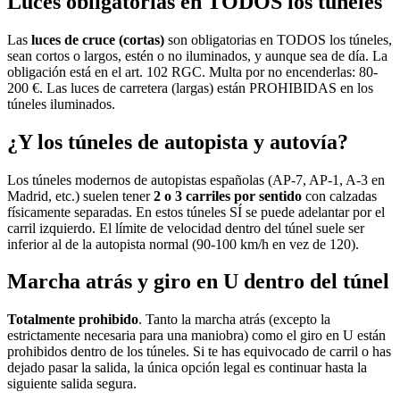
Luces obligatorias en TODOS los túneles
Las
luces de cruce (cortas)
son obligatorias en TODOS los túneles,
sean cortos o largos, estén o no iluminados, y aunque sea de día. La
obligación está en el art. 102 RGC. Multa por no encenderlas: 80-
200 €. Las luces de carretera (largas) están PROHIBIDAS en los
túneles iluminados.
¿Y los túneles de autopista y autovía?
Los túneles modernos de autopistas españolas (AP-7, AP-1, A-3 en
Madrid, etc.) suelen tener
2 o 3 carriles por sentido
con calzadas
físicamente separadas. En estos túneles SÍ se puede adelantar por el
carril izquierdo. El límite de velocidad dentro del túnel suele ser
inferior al de la autopista normal (90-100 km/h en vez de 120).
Marcha atrás y giro en U dentro del túnel
Totalmente prohibido
. Tanto la marcha atrás (excepto la
estrictamente necesaria para una maniobra) como el giro en U están
prohibidos dentro de los túneles. Si te has equivocado de carril o has
dejado pasar la salida, la única opción legal es continuar hasta la
siguiente salida segura.