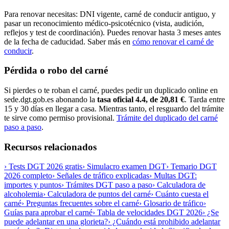
Para renovar necesitas: DNI vigente, carné de conducir antiguo, y
pasar un reconocimiento médico-psicotécnico (vista, audición,
reflejos y test de coordinación). Puedes renovar hasta 3 meses antes
de la fecha de caducidad. Saber más en
cómo renovar el carné de
conducir
.
Pérdida o robo del carné
Si pierdes o te roban el carné, puedes pedir un duplicado online en
sede.dgt.gob.es abonando la
tasa oficial 4.4, de 20,81 €
. Tarda entre
15 y 30 días en llegar a casa. Mientras tanto, el resguardo del trámite
te sirve como permiso provisional.
Trámite del duplicado del carné
paso a paso
.
Recursos relacionados
› Tests DGT 2026 gratis
› Simulacro examen DGT
› Temario DGT
2026 completo
› Señales de tráfico explicadas
› Multas DGT:
importes y puntos
› Trámites DGT paso a paso
› Calculadora de
alcoholemia
› Calculadora de puntos del carné
› Cuánto cuesta el
carné
› Preguntas frecuentes sobre el carné
› Glosario de tráfico
›
Guías para aprobar el carné
› Tabla de velocidades DGT 2026
› ¿Se
puede adelantar en una glorieta?
› ¿Cuándo está prohibido adelantar