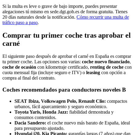
Si la multa es leve o grave de bajo importe, puedes presentar
alegaciones tú mismo en sede.dgt.gob.es de forma gratuita. Tienes
20 días naturales desde la notificación.
Cómo recurrir una multa de
tráfico paso a paso
.
Comprar tu primer coche tras aprobar el
carné
El siguiente paso después de aprobar el carné
en España
es comprar
tu primer coche. Las opciones son varias:
coche nuevo financiado
,
coche de ocasión
con kilometraje certificado,
renting de coche
con
cuota mensual fija (incluye seguro e ITV) o
leasing
con opción a
compra al final del contrato.
Coches recomendados para conductores noveles
B
SEAT Ibiza, Volkswagen Polo, Renault Clio:
compactos
urbanos, fácil aparcamiento y seguro económico.
Toyota Yaris, Honda Jazz:
fiabilidad demostrada y
consumos contenidos.
Dacia Sandero:
el coche nuevo más barato de España, ideal
para presupuesto ajustado.
Hyundai i20, Kia Picanto:
garantías largas (7 años) que dan