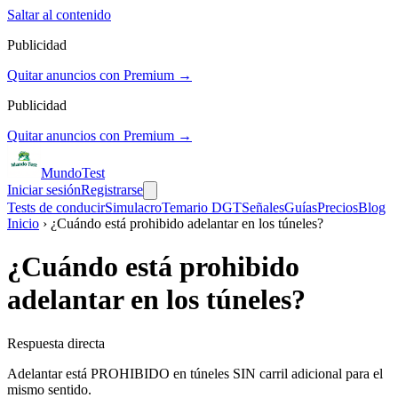
Saltar al contenido
Publicidad
Quitar anuncios con Premium →
Publicidad
Quitar anuncios con Premium →
Mundo
Test
Iniciar sesión
Registrarse
Tests de conducir
Simulacro
Temario DGT
Señales
Guías
Precios
Blog
Inicio
› ¿Cuándo está prohibido adelantar en los túneles?
¿Cuándo está prohibido
adelantar en los túneles?
Respuesta directa
Adelantar está PROHIBIDO en túneles SIN carril adicional para el
mismo sentido.