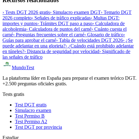
Recursos relacionados
› Tests DGT 2026 gratis
› Simulacro examen DGT
› Temario DGT
2026 completo
› Señales de tráfico explicadas
› Multas DGT:
importes y puntos
› Trámites DGT paso a paso
› Calculadora de
alcoholemia
› Calculadora de puntos del carné
› Cuánto cuesta el
carné
› Preguntas frecuentes sobre el carné
› Glosario de tráfico
›
Guías para aprobar el carné
› Tabla de velocidades DGT 2026
› ¿Se
puede adelantar en una glorieta?
› ¿Cuándo está prohibido adelantar
en túneles?
› Distancia de seguridad por velocidad
› Significado de
las señales de tráfico
Mundo
Test
La plataforma líder en España para preparar el examen teórico DGT.
+2.500 preguntas oficiales gratis.
Tests gratis
Test DGT gratis
Simulacro examen
Test Permiso B
Test Permiso A2
Test DGT por provincia
Estudiar