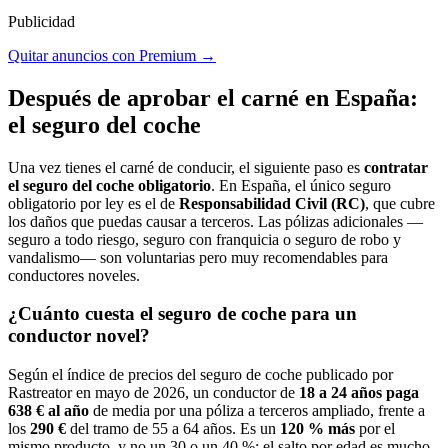
Publicidad
Quitar anuncios con Premium →
Después de aprobar el carné
en España
:
el seguro del coche
Una vez tienes el carné de conducir, el siguiente paso es
contratar
el seguro del coche obligatorio
. En España, el único seguro
obligatorio por ley es el de
Responsabilidad Civil (RC)
, que cubre
los daños que puedas causar a terceros. Las pólizas adicionales —
seguro a todo riesgo, seguro con franquicia o seguro de robo y
vandalismo— son voluntarias pero muy recomendables para
conductores noveles.
¿Cuánto cuesta el seguro de coche para un
conductor novel?
Según el índice de precios del seguro de coche publicado por
Rastreator en mayo de 2026, un conductor de
18 a 24 años paga
638 € al año
de media por una póliza a terceros ampliado, frente a
los
290 €
del tramo de 55 a 64 años. Es un
120 % más
por el
mismo producto, y no un 30 o un 40 %: el salto por edad es mucho