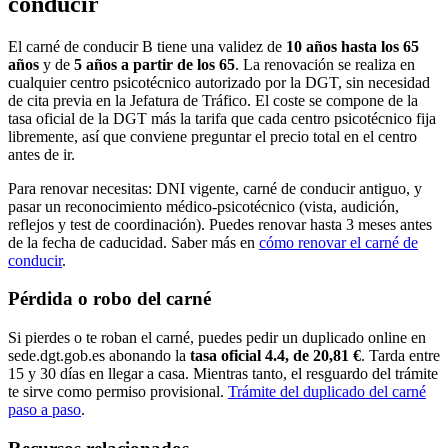
conducir
El carné de conducir B tiene una validez de
10 años hasta los 65
años
y de
5 años a partir de los 65
. La renovación se realiza en
cualquier centro psicotécnico autorizado por la DGT, sin necesidad
de cita previa en la Jefatura de Tráfico. El coste se compone de la
tasa oficial de la DGT más la tarifa que cada centro psicotécnico fija
libremente, así que conviene preguntar el precio total en el centro
antes de ir.
Para renovar necesitas: DNI vigente, carné de conducir antiguo, y
pasar un reconocimiento médico-psicotécnico (vista, audición,
reflejos y test de coordinación). Puedes renovar hasta 3 meses antes
de la fecha de caducidad. Saber más en
cómo renovar el carné de
conducir
.
Pérdida o robo del carné
Si pierdes o te roban el carné, puedes pedir un duplicado online en
sede.dgt.gob.es abonando la
tasa oficial 4.4, de 20,81 €
. Tarda entre
15 y 30 días en llegar a casa. Mientras tanto, el resguardo del trámite
te sirve como permiso provisional.
Trámite del duplicado del carné
paso a paso
.