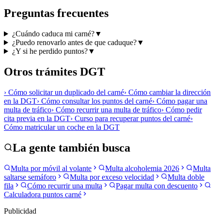
Preguntas frecuentes
¿Cuándo caduca mi carné?
▼
¿Puedo renovarlo antes de que caduque?
▼
¿Y si he perdido puntos?
▼
Otros trámites DGT
›
Cómo solicitar un duplicado del carné
›
Cómo cambiar la dirección
en la DGT
›
Cómo consultar los puntos del carné
›
Cómo pagar una
multa de tráfico
›
Cómo recurrir una multa de tráfico
›
Cómo pedir
cita previa en la DGT
›
Curso para recuperar puntos del carné
›
Cómo matricular un coche en la DGT
La gente también busca
Multa por móvil al volante
Multa alcoholemia 2026
Multa
saltarse semáforo
Multa por exceso velocidad
Multa doble
fila
Cómo recurrir una multa
Pagar multa con descuento
Calculadora puntos carné
Publicidad