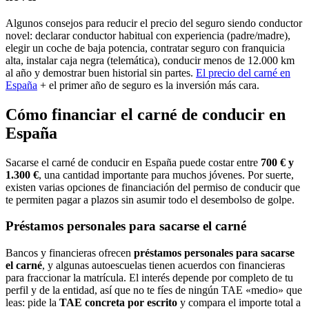
Algunos consejos para reducir el precio del seguro siendo conductor
novel: declarar conductor habitual con experiencia (padre/madre),
elegir un coche de baja potencia, contratar seguro con franquicia
alta, instalar caja negra (telemática), conducir menos de 12.000 km
al año y demostrar buen historial sin partes.
El precio del carné
en
España
+ el primer año de seguro es la inversión más cara.
Cómo financiar el carné de conducir
en
España
Sacarse el carné de conducir
en España
puede costar entre
700 € y
1.300 €
, una cantidad importante para muchos jóvenes. Por suerte,
existen varias opciones de financiación del permiso de conducir que
te permiten pagar a plazos sin asumir todo el desembolso de golpe.
Préstamos personales para sacarse el carné
Bancos y financieras ofrecen
préstamos personales para sacarse
el carné
, y algunas autoescuelas tienen acuerdos con financieras
para fraccionar la matrícula. El interés depende por completo de tu
perfil y de la entidad, así que no te fíes de ningún TAE «medio» que
leas: pide la
TAE concreta por escrito
y compara el importe total a