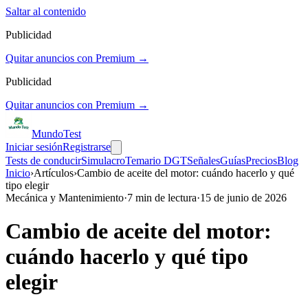
Saltar al contenido
Publicidad
Quitar anuncios con Premium →
Publicidad
Quitar anuncios con Premium →
Mundo
Test
Iniciar sesión
Registrarse
Tests de conducir
Simulacro
Temario DGT
Señales
Guías
Precios
Blog
Inicio
›
Artículos
›
Cambio de aceite del motor: cuándo hacerlo y qué
tipo elegir
Mecánica y Mantenimiento
·
7
min de lectura
·
15 de junio de 2026
Cambio de aceite del motor:
cuándo hacerlo y qué tipo
elegir