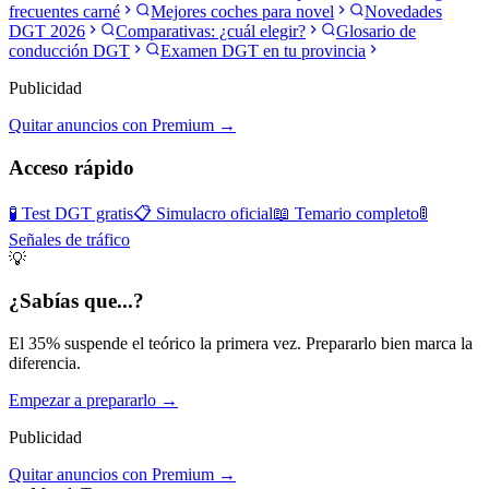
frecuentes carné
Mejores coches para novel
Novedades
DGT 2026
Comparativas: ¿cuál elegir?
Glosario de
conducción DGT
Examen DGT en tu provincia
Publicidad
Quitar anuncios con Premium →
Acceso rápido
🧪 Test DGT gratis
📋 Simulacro oficial
📖 Temario completo
🚦
Señales de tráfico
💡
¿Sabías que...?
El 35% suspende el teórico la primera vez. Prepararlo bien marca la
diferencia.
Empezar a prepararlo →
Publicidad
Quitar anuncios con Premium →